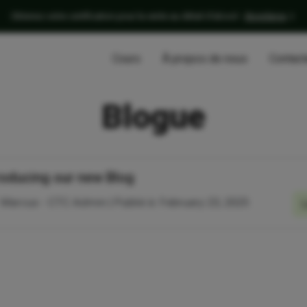
Obtenez votre certification pour la vente au détail d'alcool -
StoreServe
Cours
À propos de nous
Contact
Blogue
roducing our new Blog
 Marcus - CTC Admin | Publié à: February 23, 2025
L