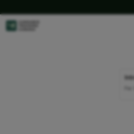
Int
Par: